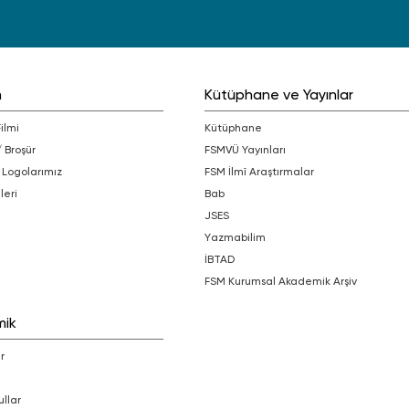
m
Kütüphane ve Yayınlar
Filmi
Kütüphane
/ Broşür
FSMVÜ Yayınları
 Logolarımız
FSM İlmî Araştırmalar
leri
bab
JSES
Yazmabilim
İBTAD
FSM Kurumsal Akademik Arşiv
mik
r
ullar