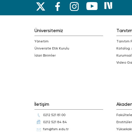
Üniversitemiz
Tanıtı
Yönetim
Tanıtım 
Üniversite Etik Kurulu
Katalog 
İdari Birimler
Kurumsal
Video Ga
İletişim
Akade
0212 521 81 00
Fakültele
0212 521 84 84
Enstitüler
fsm@fsm.edu.tr
Yüksekok