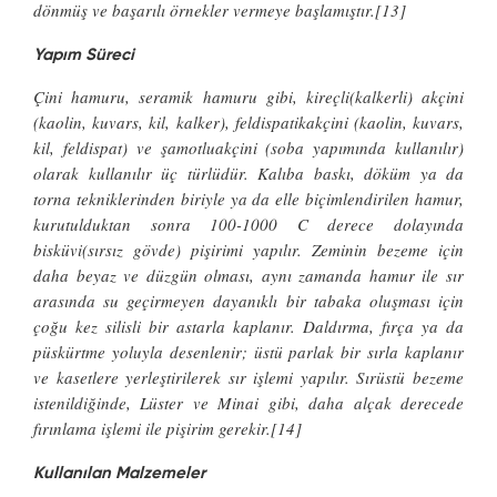
dönmüş ve başarılı örnekler vermeye başlamıştır.[13]
Yapım Süreci
Çini hamuru, seramik hamuru gibi, kireçli(kalkerli) akçini
(kaolin, kuvars, kil, kalker), feldispatikakçini (kaolin, kuvars,
kil, feldispat) ve şamotluakçini (soba yapımında kullanılır)
olarak kullanılır üç türlüdür. Kalıba baskı, döküm ya da
torna tekniklerinden biriyle ya da elle biçimlendirilen hamur,
kurutulduktan sonra 100-1000 C derece dolayında
bisküvi(sırsız gövde) pişirimi yapılır. Zeminin bezeme için
daha beyaz ve düzgün olması, aynı zamanda hamur ile sır
arasında su geçirmeyen dayanıklı bir tabaka oluşması için
çoğu kez silisli bir astarla kaplanır. Daldırma, fırça ya da
püskürtme yoluyla desenlenir; üstü parlak bir sırla kaplanır
ve kasetlere yerleştirilerek sır işlemi yapılır. Sırüstü bezeme
istenildiğinde, Lüster ve Minai gibi, daha alçak derecede
fırınlama işlemi ile pişirim gerekir.[14]
Kullanılan Malzemeler