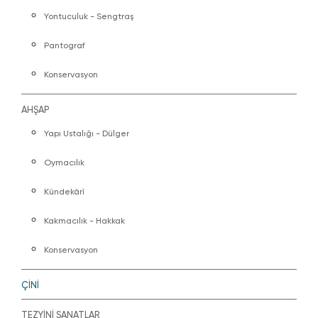
Yontuculuk - Sengtraş
Pantograf
Konservasyon
AHŞAP
Yapı Ustalığı - Dülger
Oymacılık
Kündekârî
Kakmacılık - Hakkak
Konservasyon
ÇİNİ
TEZYİNİ SANATLAR