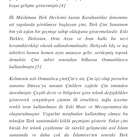
koşut gelişme göstermiştir.[4]
İlk Müslüman Türk Devletini kuran Karahanlılar dönemine
ait yapılarda görülmeye başlayan çini, Türk Çini Sanatının
bin yılı aşkın bir geçmişe sahip olduğunu göstermektedir. Eski
Türkler, Türkistan, Orta Asya ve İran halkı bu nevi
keramiklerikâşi olarak adlandırmaktadır. Türkçede kâş ve taş
tabirleri hemen hemen aynı manaya gelir; sertleşmiş toprak
demektir. Çini tabiri sonradan bilhassa Osmanlılarca
kullanılmıştır.[5]
Kelimenin aslı Osmanlıca çini(Çin’e ait, Çin işi) olup porselen
sanatını Dünya’ya tanıtan Çinlilere izafetle Çin isminden
türetilmiştir. Çeşitli devir ve bölgelere göre teknik değişiklikler
göstererek zenginleşen çininin ilk örnekleri, tuğla üzerine
renkli sırın kullanılması ile Eski Mısır ve Mezopotamya’da
oluşturulmuştur. Uygurlar tarafından kullanılmış olması bu
tekniğin Türk sanatındaki köklü geçmişini gösterir. Fakat çini
büyük bir teknik çeşitlenme ile sürekli gelişmesini asıl İslam
sanatında ve daha çok da İslamiyet’ten sonraki Türk