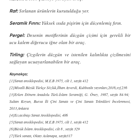
Sırlanan ürünlerin kurutulduğu yer.
Raf:
Yüksek ısıda pişirim için düzenlemiş fırın.
Seramik Fırını:
Desenin motiflerinin düzgün çizimi için gerekli bir
Pergel:
ucu kalem diğerucu iğne olan bir araç.
Çizgilerin düzgün ve istenilen kalınlıkta çizilmesini
Tirling:
sağlayan ucuayarlanabilen bir araç.
Kaynakça;
[1]Sanat ansiklopedisi, M.E.B 1975, cilt 1, sayfa 412
[2]Misalli Büyük Türkçe Sözlük,İlhan Ayverdi, Kubbealtı yayınları,2016,syf,236
[3]Erken Dönem Anadolu Türk-İslam Seramiği, G. Öney, 1987, sayfa 84-94;
Sultan Koyun, Bursa İli Çini Sanatı ve Çini Sanatı Teknikleri İncelenmesi,
2013,Ankara
[4]Eczacıbaşı Sanat Ansiklopedisi, 406
[5]Sanat ansiklopedisi, M.E.B 1975, cilt 1, sayfa 412
[6]Büyük İslam Ansiklopedisi, cilt 8 , sayfa 329
[7]Türk sanatı, Oktay Aslanapa, sayfa317