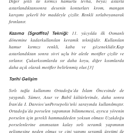
Diğer şekli ile kırmızı hamurlu levha, beyaz astarla
astarlandıktansonra desenin konturları krom, mangan
karışımı şekerli bir maddeyle çizilir. Renkli sırlaboyanarak
fırınlanır.
11. yüzyılda ilk Osmanlı
Kazıma (Sgraffito) Tekniği:
dönemine kadarkullanılan keramik tekniğidir. Kullanılan
hamur kırmızı renkli, kaba ve gözeneklidir.Kap
astarlandıktan sonra sivri uçlu bir aletle motifler çizilir ve
sırlanır. Çukurkısımlarda sır daha koyu, diğer kısımlarda
daha açık olarak motifler belirlenmiş olur.[3]
Tarihi Gelişim
Sırlı tuğla kullanımı Ortadoğu’da İslam Öncesinde de
yaygındı. Sümer, Asur ve Babil kültürlerinde, daha sonra
İran’da I. Dareios’unPersepolis’teki sarayında kullanılmıştır.
Ortadoğu’da porselen yapımının bilinmemesi, ayrıca yörenin
porselen için gerekli hammaddeden yoksun olması Uzakdoğu
porselenlerine anımsatan kalay sırlı seramik yapımının
gelişmesine neden olmuş ve çini yapımı seramik üretimi ile