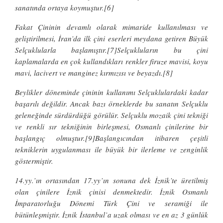
sanatında ortaya koymuştur.[6]
Fakat Çininin devamlı olarak mimaride kullanılması ve
geliştirilmesi, İran’da ilk çini eserleri meydana getiren Büyük
Selçuklularla başlamıştır.[7]Selçukluların bu çini
kaplamalarda en çok kullandıkları renkler firuze mavisi, koyu
mavi, lacivert ve manginez kırmızısı ve beyazdı.[8]
Beylikler döneminde çininin kullanımı Selçuklulardaki kadar
başarılı değildir. Ancak bazı örneklerde bu sanatın Selçuklu
geleneğinde sürdürdüğü görülür. Selçuklu mozaik çini tekniği
ve renkli sır tekniğinin birleşmesi, Osmanlı çinilerine bir
başlangıç olmuştur.[9]Başlangıcından itibaren çeşitli
tekniklerin uygulanması ile büyük bir ilerleme ve zenginlik
göstermiştir.
14.yy.’ın ortasından 17.yy’ın sonuna dek İznik’te üretilmiş
olan çinilere İznik çinisi denmektedir. İznik Osmanlı
İmparatorluğu Dönemi Türk Çini ve seramiği ile
bütünleşmiştir. İznik İstanbul’a uzak olması ve en az 3 günlük