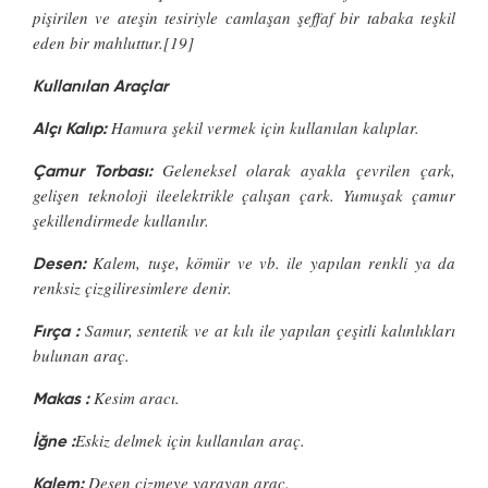
pişirilen ve ateşin tesiriyle camlaşan şeffaf bir tabaka teşkil
eden bir mahluttur.[19]
Kullanılan Araçlar
Hamura şekil vermek için kullanılan kalıplar.
Alçı Kalıp:
Geleneksel olarak ayakla çevrilen çark,
Çamur Torbası:
gelişen teknoloji ileelektrikle çalışan çark. Yumuşak çamur
şekillendirmede kullanılır.
Kalem, tuşe, kömür ve vb. ile yapılan renkli ya da
Desen:
renksiz çizgiliresimlere denir.
Samur, sentetik ve at kılı ile yapılan çeşitli kalınlıkları
Fırça :
bulunan araç.
Kesim aracı.
Makas :
Eskiz delmek için kullanılan araç.
İğne :
Desen çizmeye yarayan araç.
Kalem: