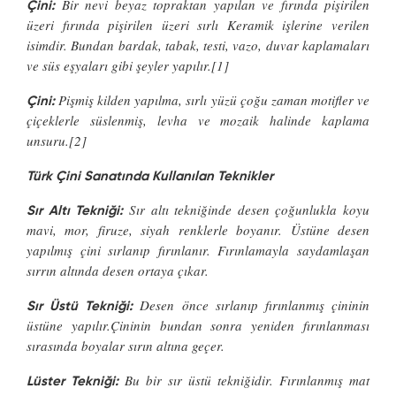
Bir nevi beyaz topraktan yapılan ve fırında pişirilen
Çini:
üzeri fırında pişirilen üzeri sırlı Keramik işlerine verilen
isimdir. Bundan bardak, tabak, testi, vazo, duvar kaplamaları
ve süs eşyaları gibi şeyler yapılır.[1]
Pişmiş kilden yapılma, sırlı yüzü çoğu zaman motifler ve
Çini:
çiçeklerle süslenmiş, levha ve mozaik halinde kaplama
unsuru.[2]
Türk Çini Sanatında Kullanılan Teknikler
Sır altı tekniğinde desen çoğunlukla koyu
Sır Altı Tekniği:
mavi, mor, firuze, siyah renklerle boyanır. Üstüne desen
yapılmış çini sırlanıp fırınlanır. Fırınlamayla saydamlaşan
sırrın altında desen ortaya çıkar.
Desen önce sırlanıp fırınlanmış çininin
Sır Üstü Tekniği:
üstüne yapılır.Çininin bundan sonra yeniden fırınlanması
sırasında boyalar sırın altına geçer.
Bu bir sır üstü tekniğidir. Fırınlanmış mat
Lüster Tekniği: