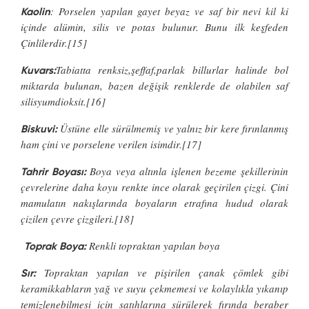
: Porselen yapılan gayet beyaz ve saf bir nevi kil ki
Kaolin
içinde alümin, silis ve potas bulunur. Bunu ilk keşfeden
Çinlilerdir.[15]
Tabiatta renksiz,şeffaf,parlak billurlar halinde bol
Kuvars:
miktarda bulunan, bazen değişik renklerde de olabilen saf
silisyumdioksit.[16]
Üstüne elle sürülmemiş ve yalnız bir kere fırınlanmış
Biskuvi:
ham çini ve porselene verilen isimdir.[17]
Boya veya altınla işlenen bezeme şekillerinin
Tahrir Boyası:
çevrelerine daha koyu renkte ince olarak geçirilen çizgi. Çini
mamulatın nakışlarında boyaların etrafına hudud olarak
çizilen çevre çizgileri.[18]
Renkli topraktan yapılan boya
Toprak Boya:
Topraktan yapılan ve pişirilen çanak çömlek gibi
Sır:
keramikkabların yağ ve suyu çekmemesi ve kolaylıkla yıkanıp
temizlenebilmesi için satıhlarına sürülerek fırında beraber