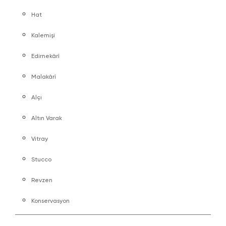
Hat
Kalemişi
Edirnekârî
Malakârî
Alçı
Altın Varak
Vitray
Stucco
Revzen
Konservasyon