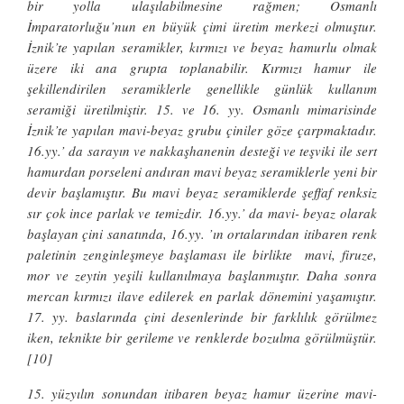
bir yolla ulaşılabilmesine rağmen; Osmanlı
İmparatorluğu’nun en büyük çimi üretim merkezi olmuştur.
İznik’te yapılan seramikler, kırmızı ve beyaz hamurlu olmak
üzere iki ana grupta toplanabilir. Kırmızı hamur ile
şekillendirilen seramiklerle genellikle günlük kullanım
seramiği üretilmiştir. 15. ve 16. yy. Osmanlı mimarisinde
İznik’te yapılan mavi-beyaz grubu çiniler göze çarpmaktadır.
16.yy.’ da sarayın ve nakkaşhanenin desteği ve teşviki ile sert
hamurdan porseleni andıran mavi beyaz seramiklerle yeni bir
devir başlamıştır. Bu mavi beyaz seramiklerde şeffaf renksiz
sır çok ince parlak ve temizdir. 16.yy.’ da mavi- beyaz olarak
başlayan çini sanatında, 16.yy. ’ın ortalarından itibaren renk
paletinin zenginleşmeye başlaması ile birlikte mavi, firuze,
mor ve zeytin yeşili kullanılmaya başlanmıştır. Daha sonra
mercan kırmızı ilave edilerek en parlak dönemini yaşamıştır.
17. yy. baslarında çini desenlerinde bir farklılık görülmez
iken, teknikte bir gerileme ve renklerde bozulma görülmüştür.
[10]
15. yüzyılın sonundan itibaren beyaz hamur üzerine mavi-