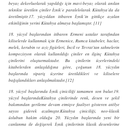
beyaz dekorluolarak yapıldığı için mavi-beyaz olarak anılan
teknikte üretilen çiniler İznik’e paralelolarak Kütahya’da da
üretilmiştir.17. yüzyıldan itibaren İznik’in gittikçe azalan
etkinliğinin yerini Kütahya almaya başlamıştır. [11]
18. yüzyıl başlarından itibaren Ermeni ustalar tarafından
kiliselerde kullanmak için Ermenice, Rumca kitabeler, haclar,
melek, kerubin ve aziz figürleri, İncil ve Tevrat’tan sahnelerin
kompozisyon olarak kullanıldığı çiniler en ilginç Kütahya
çinilerini oluşturmaktadır. Bu çinilerin üzerlerindeki
kitabelerden anlaşıldığına göre, çoğunun 18. yüzyılın
başlarında sipariş üzerine üretildikleri ve kiliselere
bağışlandıkları anlaşılmaktadır.[12]
18. yüzyıl başlarında İznik çiniciliği tamamen son bulur.19.
yüzyıl başlarındaKütahya çinilerinde renk, desen ve şekil
bakımından gerileme devam etmişve faaliyet gösteren atölye
sayısı giderek azalmıştır.Kütahya çiniciliği, neo-klasik
üslubun hakim olduğu 20. Yüzyılın başlarında yeni bir
canlanma ile değişerek İznik çinilerinin klasik desenlerine