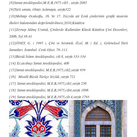
[8]Sanat ansiklopedisi,M:E:B,1975 cilt5 , sayfa 2085
[9]Türk sanatı, Oktay Aslanapa, sayfa322
[10]Mehtap Ocakoğlu, 16. Ve 17. Yüzyıla ait İznik çinilerinin grafik tasarım
ilkeleri bakımından değerlendirilmesi,2010,Kütahya
[11]Zeynep Akbaş Uyanık, Çinilerde Kullanılan Klasik Kütahya Çini Desenleri,
2006, Syf 38-41
[12]ÖNEY, G. ( 1995 ). Çini ve Seramik. Özel, M. ( Ed. ), Geleneksel Türk
Sanatları. İstanbul: Cenk Ofset. 79–111.
[13]Büyük İslam Ansiklopedisi, cilt 8, sayfa 333-334
[14] Eczacıbaşı Sanat Ansiklopedisi, 406
[15]Sanat ansiklopedisi, M.E.B,1975,cilt2,sayfa 939
[16] Misalli Büyük Türkçe Sözlük ,sayfa 721
[17] Sanat ansiklopedisi, M.E.B,1975,cilt1,sayfa 256
[18] Sanat ansiklopedisi, M.E.B,1975,cilt4,sayfa 1896
[19] Sanat ansiklopedisi, M.E.B,1975,cilt 4,sayfa 1793