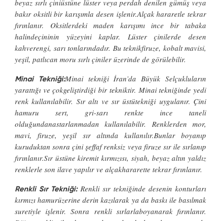
beyaz sırlı çiniüstüne lüster veya perdah denilen gümüş veya
bakır oksitli bir karışımla desen işlenir.Alçak hararetle tekrar
fırınlanır. Oksitlerdeki maden karışımı ince bir tabaka
halindeçininin yüzeyini kaplar. Lüster çinilerde desen
kahverengi, sarı tonlarındadır. Bu teknikfiruze, kobalt mavisi,
yeşil, patlıcan moru sırlı çiniler üzerinde de görülebilir.
Minai tekniği İran’da Büyük Selçukluların
Minai Tekniği:
yarattığı ve çokgeliştirdiği bir tekniktir. Minai tekniğinde yedi
renk kullanılabilir. Sır altı ve sır üstütekniği uygulanır. Çini
hamuru sert, gri-sarı renkte ince taneli
olduğundanastarlanmadan kullanılabilir. Renklerden mor,
mavi, firuze, yeşil sır altında kullanılır.Bunlar boyanıp
kuruduktan sonra çini şeffaf renksiz veya firuze sır ile sırlanıp
fırınlanır.Sır üstüne kiremit kırmızısı, siyah, beyaz altın yaldız
renklerle son ilave yapılır ve alçakhararette tekrar fırınlanır.
Renkli sır tekniğinde desenin konturları
Renkli Sır Tekniği:
kırmızı hamurüzerine derin kazılarak ya da baskı ile basılmak
suretiyle işlenir. Sonra renkli sırlarlaboyanarak fırınlanır.