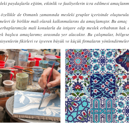
deki paydaşlarla eğitim, etkinlik ve faaliyetlerin icra edilmesi amaçlanm
 özellikle de Osmanlı zamanında mesleki gruplar içerisinde oluşturula
rmeleri ile birlikte mali olarak kalkınmalarını da amaçlamıştır. Bu a
erbaplarımızla mali konularla da istişare edip meslek erbabının hak et
k başlıca amaçlarımız arasında yer alacaktır. Bu çalışmalar, bölgesel
syenlerin fikirleri ve işveren büyük ve küçük firmaların yönlendirmeleri 