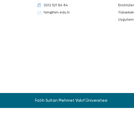
0212 521 84 84
Enstitüler
fsm@fsm.edu.tr
Yüksekok
Uygulam
Fatih Sultan Mehmet Vakıf Üniversitesi