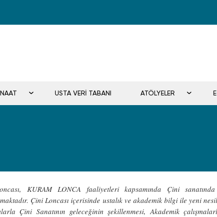
ANAAT
USTA VERİ TABANI
ATÖLYELER
oncası, KURAM LONCA faaliyetleri kapsamında Çini sanatında m
aktadır. Çini Loncası içerisinde ustalık ve akademik bilgi ile yeni nesi
tılarla Çini Sanatının geleceğinin şekillenmesi, Akademik çalışmala