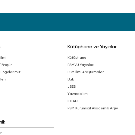
m
Kütüphane ve Yayınlar
Filmi
Kütüphane
/ Broşür
FSMVÜ Yayınları
 Logolarımız
FSM İlmî Araştırmalar
leri
bab
JSES
Yazmabilim
İBTAD
FSM Kurumsal Akademik Arşiv
mik
r