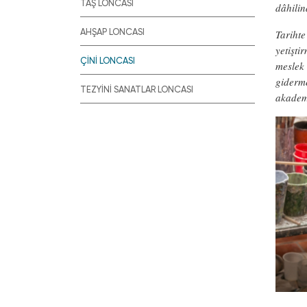
TAŞ LONCASI
dâhilin
AHŞAP LONCASI
Tarihte
yetişti
ÇİNİ LONCASI
meslek 
giderme
TEZYİNİ SANATLAR LONCASI
akademi