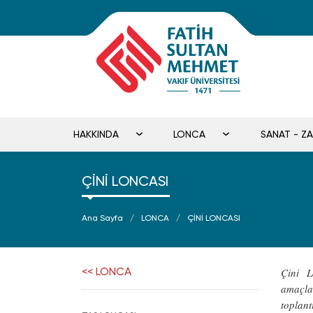
HAKKINDA
LONCA
SANAT - Z
ÇİNİ LONCASI
Ana Sayfa
LONCA
ÇİNİ LONCASI
<< LONCA
Çini L
amaçlam
toplan