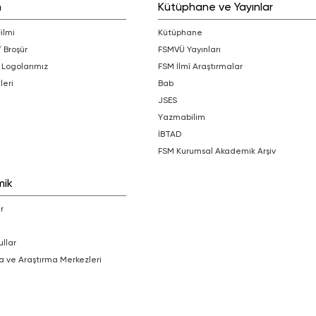
m
Kütüphane ve Yayınlar
Filmi
Kütüphane
/ Broşür
FSMVÜ Yayınları
 Logolarımız
FSM İlmî Araştırmalar
leri
bab
JSES
Yazmabilim
İBTAD
FSM Kurumsal Akademik Arşiv
mik
r
ullar
a ve Araştırma Merkezleri