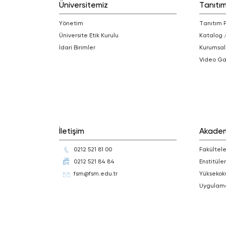
Üniversitemiz
Tanıtı
Yönetim
Tanıtım 
Üniversite Etik Kurulu
Katalog 
İdari Birimler
Kurumsal
Video Ga
İletişim
Akade
0212 521 81 00
Fakültele
0212 521 84 84
Enstitüler
fsm@fsm.edu.tr
Yüksekok
Uygulam