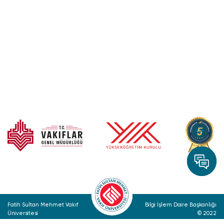
Fatih Sultan Mehmet Vakıf
Bilgi İşlem Daire Başkanlığı
Üniversitesi
© 2022