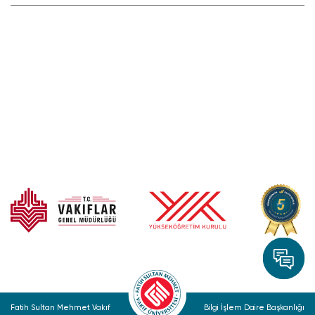
Fatih Sultan Mehmet Vakıf
Bilgi İşlem Daire Başkanlığı